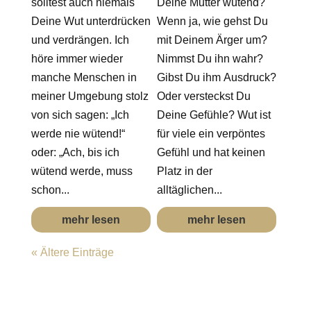
solltest auch niemals
Deine Mutter wütend?
Deine Wut unterdrücken
Wenn ja, wie gehst Du
und verdrängen. Ich
mit Deinem Ärger um?
höre immer wieder
Nimmst Du ihn wahr?
manche Menschen in
Gibst Du ihm Ausdruck?
meiner Umgebung stolz
Oder versteckst Du
von sich sagen: „Ich
Deine Gefühle? Wut ist
werde nie wütend!“
für viele ein verpöntes
oder: „Ach, bis ich
Gefühl und hat keinen
wütend werde, muss
Platz in der
schon...
alltäglichen...
mehr lesen
mehr lesen
« Ältere Einträge