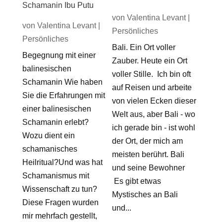
Schamanin Ibu Putu
von
Valentina Levant
|
von
Valentina Levant
|
Persönliches
Persönliches
Bali. Ein Ort voller
Begegnung mit einer
Zauber. Heute ein Ort
balinesischen
voller Stille. Ich bin oft
Schamanin Wie haben
auf Reisen und arbeite
Sie die Erfahrungen mit
von vielen Ecken dieser
einer balinesischen
Welt aus, aber Bali - wo
Schamanin erlebt?
ich gerade bin - ist wohl
Wozu dient ein
der Ort, der mich am
schamanisches
meisten berührt. Bali
Heilritual?Und was hat
und seine Bewohner
Schamanismus mit
Es gibt etwas
Wissenschaft zu tun?
Mystisches an Bali
Diese Fragen wurden
und...
mir mehrfach gestellt,